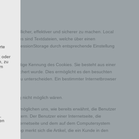
zerfreundlicher, effektiver und sicherer zu machen. Local
rt. Cookies sind Textdateien, welche über einen
rage und SessionStorage durch entsprechende Einstellung
rte
t oder
n, zu
eine eindeutige Kennung des Cookies. Sie besteht aus einer
em
kie gespeichert wurde. Dies ermöglicht es den besuchten
nthalten, zu unterscheiden. Ein bestimmter Internetbrowser
kie-Setzung nicht möglich wären.
Cookies ermöglichen uns, wie bereits erwähnt, die Benutzer
,
 erleichtern. Der Benutzer einer Internetseite, die
hen
s von der Internetseite und dem auf dem Computersystem
line-Shop merkt sich die Artikel, die ein Kunde in den