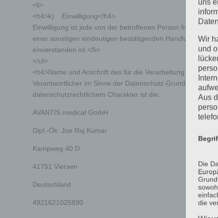
uns e
<li>
infor
<h4>k) Einwilligung</h4>
Daten
Einwilligung ist jede von der betroffenen Person freiwillig
einer sonstigen eindeutigen bestätigenden Handlung, mit de
Wir h
und o
einverstanden ist.</li>
lücke
</ul>
perso
<h4>Name und Anschrift des für die Verarbeitung Verantwor
Inter
Verantwortlicher im Sinne der Datenschutz-Grundverordnun
aufwe
datenschutzrechtlichem Charakter ist die:
Aus d
perso
AVANTIS medical GmbH
telef
Dipl.-Ök. Joe Raj Kumar
Begri
Kampweg 40 D
Die Da
41751 Viersen
Europä
Grund
Deutschland
sowohl
einfac
4921621025890
die ve