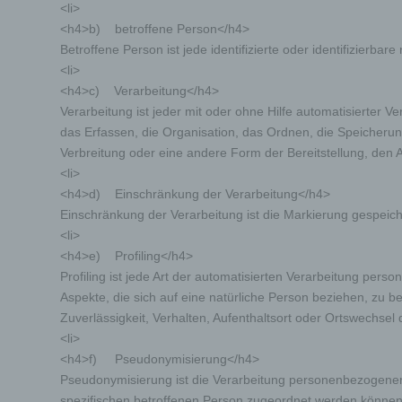
<li>
<h4>b) betroffene Person</h4>
Betroffene Person ist jede identifizierte oder identifizierb
<li>
<h4>c) Verarbeitung</h4>
Verarbeitung ist jeder mit oder ohne Hilfe automatisiert
das Erfassen, die Organisation, das Ordnen, die Speicheru
Verbreitung oder eine andere Form der Bereitstellung, den 
<li>
<h4>d) Einschränkung der Verarbeitung</h4>
Einschränkung der Verarbeitung ist die Markierung gespeich
<li>
<h4>e) Profiling</h4>
Profiling ist jede Art der automatisierten Verarbeitung p
Aspekte, die sich auf eine natürliche Person beziehen, zu b
Zuverlässigkeit, Verhalten, Aufenthaltsort oder Ortswechsel
<li>
<h4>f) Pseudonymisierung</h4>
Pseudonymisierung ist die Verarbeitung personenbezogener
spezifischen betroffenen Person zugeordnet werden können