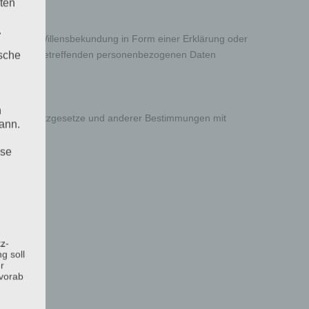
ten
.
abgegebene Willensbekundung in Form einer Erklärung oder
ung der sie betreffenden personenbezogenen Daten
ische
n
n Datenschutzgesetze und anderer Bestimmungen mit
ann.
ise
z-
g soll
r
 vorab