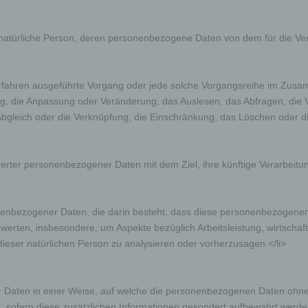
are natürliche Person, deren personenbezogene Daten von dem für die Ve
er Verfahren ausgeführte Vorgang oder jede solche Vorgangsreihe im 
ng, die Anpassung oder Veränderung, das Auslesen, das Abfragen, die
Abgleich oder die Verknüpfung, die Einschränkung, das Löschen oder di
erter personenbezogener Daten mit dem Ziel, ihre künftige Verarbeitu
ersonenbezogener Daten, die darin besteht, dass diese personenbezoge
ewerten, insbesondere, um Aspekte bezüglich Arbeitsleistung, wirtschaft
 dieser natürlichen Person zu analysieren oder vorherzusagen.</li>
 Daten in einer Weise, auf welche die personenbezogenen Daten ohne 
, sofern diese zusätzlichen Informationen gesondert aufbewahrt wer