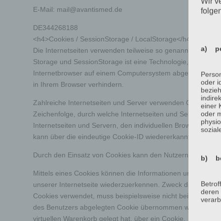
Wir v
E-Mail:
mail
@
avantismed.de
folge
DE344268188
<h4>Cookies / SessionStorage / LocalStorage</h4>
a) pe
Die Internetseiten verwenden teilweise so genannte Cookies
Storage und SessionStorage ist eine Technologie, mit welc
Internetbrowser auf einem Computersystem abgelegt und g
Person
oder i
in Ihrem Browser verhindern.
bezieh
indire
Zahlreiche Internetseiten und Server verwenden Cookies. Vi
einer
oder 
Zeichenfolge, durch welche Internetseiten und Server dem
physio
Internetseiten und Servern, den individuellen Browser der 
sozial
kann über die eindeutige Cookie-ID wiedererkannt und identi
Durch den Einsatz von Cookies kann den Nutzern dieser Inter
b) be
Mittels eines Cookies können die Informationen und Angebot
Betrof
unserer Internetseite wiederzuerkennen. Zweck dieser Wieder
deren 
Cookies verwendet, muss beispielsweise nicht bei jedem Be
verarb
des Benutzers abgelegten Cookie übernommen wird. Ein weite
virtuellen Warenkorb gelegt hat, über ein Cookie.