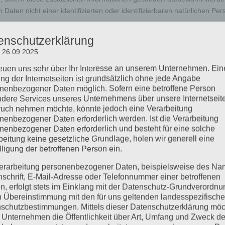
Daten nicht einer identifizierten oder identifizierbaren natürlichen Pe
ortlicher</h4>
enschutzerklärung
ist die natürliche oder juristische Person, Behörde, Einrichtung oder an
: 26.09.2025
Daten entscheidet. Sind die Zwecke und Mittel dieser Verarbeitung du
reuen uns sehr über Ihr Interesse an unserem Unternehmen. Ein
können die bestimmten Kriterien seiner Benennung nach dem Unionsre
ng der Internetseiten ist grundsätzlich ohne jede Angabe
nenbezogener Daten möglich. Sofern eine betroffene Person
dere Services unseres Unternehmens über unsere Internetseite
uch nehmen möchte, könnte jedoch eine Verarbeitung
son, Behörde, Einrichtung oder andere Stelle, die personenbezogene Date
nenbezogener Daten erforderlich werden. Ist die Verarbeitung
nenbezogener Daten erforderlich und besteht für eine solche
beitung keine gesetzliche Grundlage, holen wir generell eine
lligung der betroffenen Person ein.
örde, Einrichtung oder andere Stelle, der personenbezogene Daten offe
n eines bestimmten Untersuchungsauftrags nach dem Unionsrecht oder 
erarbeitung personenbezogener Daten, beispielsweise des Na
Empfänger.</li>
nschrift, E-Mail-Adresse oder Telefonnummer einer betroffenen
n, erfolgt stets im Einklang mit der Datenschutz-Grundverordnu
n Übereinstimmung mit den für uns geltenden landesspezifisch
schutzbestimmungen. Mittels dieser Datenschutzerklärung mö
e, Einrichtung oder andere Stelle außer der betroffenen Person, dem Ve
 Unternehmen die Öffentlichkeit über Art, Umfang und Zweck de
chen oder des Auftragsverarbeiters befugt sind, die personenbezogenen