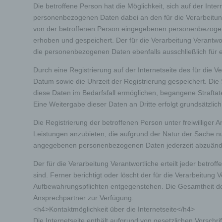
Die betroffene Person hat die Möglichkeit, sich auf der Int
bewert
Lage, 
personenbezogenen Daten dabei an den für die Verarbeitung 
Aufent
von der betroffenen Person eingegebenen personenbezogene
vorhe
erhoben und gespeichert. Der für die Verarbeitung Verantwor
die personenbezogenen Daten ebenfalls ausschließlich für e
f) P
Durch eine Registrierung auf der Internetseite des für die 
Datum sowie die Uhrzeit der Registrierung gespeichert. Die
Pseudo
diese Daten im Bedarfsfall ermöglichen, begangene Straftate
auf w
Inform
Eine Weitergabe dieser Daten an Dritte erfolgt grundsätzlich
können
techni
Die Registrierung der betroffenen Person unter freiwillige
dass d
natür
Leistungen anzubieten, die aufgrund der Natur der Sache nur
angegebenen personenbezogenen Daten jederzeit abzuändern
g) Ve
Der für die Verarbeitung Verantwortliche erteilt jeder betr
sind. Ferner berichtigt oder löscht der für die Verarbeitu
Aufbewahrungspflichten entgegenstehen. Die Gesamtheit der
Verant
jurist
Ansprechpartner zur Verfügung.
gemein
<h4>Kontaktmöglichkeit über die Internetseite</h4>
person
Verarb
Die Internetseite enthält aufgrund von gesetzlichen Vorsc