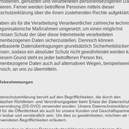
rhobenen, genutzten und verarbeiteten personenbezogenen Da
mieren. Ferner werden betroffene Personen mittels dieser
schutzerklärung über die ihnen zustehenden Rechte aufgeklärt
 für den bestimmten Fall in informierter Weise und unmissverständlich 
r die betroffene Person zu verstehen gibt, dass sie mit der Verarbeit
aben als für die Verarbeitung Verantwortlicher zahlreiche techn
rganisatorische Maßnahmen umgesetzt, um einen möglichst
nlosen Schutz der über diese Internetseite verarbeiteten
nenbezogenen Daten sicherzustellen. Dennoch können
tlichen</h4>
netbasierte Datenübertragungen grundsätzlich Sicherheitslücke
g, sonstiger in den Mitgliedstaaten der Europäischen Union geltende
isen, sodass ein absoluter Schutz nicht gewährleistet werden k
iesem Grund steht es jeder betroffenen Person frei,
nenbezogene Daten auch auf alternativen Wegen, beispielswe
onisch, an uns zu übermitteln.
ffsbestimmungen
tenschutzerklärung beruht auf den Begrifflichkeiten, die durch den
ischen Richtlinien- und Verordnungsgeber beim Erlass der Datenschut
verordnung (DS-GVO) verwendet wurden. Unsere Datenschutzerklärun
 für die Öffentlichkeit als auch für unsere Kunden und Geschäftspartne
h lesbar und verständlich sein. Um dies zu gewährleisten, möchten wir
rwendeten Begrifflichkeiten erläutern.