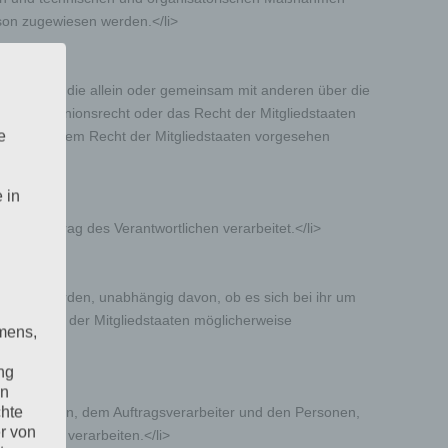
rson zugewiesen werden.</li>
dere Stelle, die allein oder gemeinsam mit anderen über die
rch das Unionsrecht oder das Recht der Mitgliedstaaten
e
cht oder dem Recht der Mitgliedstaaten vorgesehen
 in
n im Auftrag des Verantwortlichen verarbeitet.</li>
ngelegt werden, unabhängig davon, ob es sich bei ihr um
dem Recht der Mitgliedstaaten möglicherweise
mens,
ng
en
chte
rantwortlichen, dem Auftragsverarbeiter und den Personen,
r von
 Daten zu verarbeiten.</li>