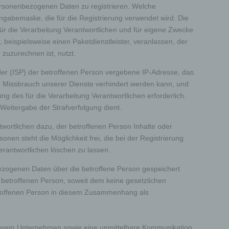
 personenbezogenen Daten zu registrieren. Welche
er
ten,
ingabemaske, die für die Registrierung verwendet wird. Die
er
r die Verarbeitung Verantwortlichen und für eigene Zwecke
 beispielsweise einen Paketdienstleister, veranlassen, der
zuzurechnen ist, nutzt.
vider (ISP) der betroffenen Person vergebene IP-Adresse, das
er Missbrauch unserer Dienste verhindert werden kann, und
Weise,
ng des für die Verarbeitung Verantwortlichen erforderlich.
 werden
 Weitergabe der Strafverfolgung dient.
en und
en,
twortlichen dazu, der betroffenen Person Inhalte oder
rbaren
en steht die Möglichkeit frei, die bei der Registrierung
rantwortlichen löschen zu lassen.
nbezogenen Daten über die betroffene Person gespeichert
 betroffenen Person, soweit dem keine gesetzlichen
etroffenen Person in diesem Zusammenhang als
oder
unserem Unternehmen sowie eine unmittelbare Kommunikation