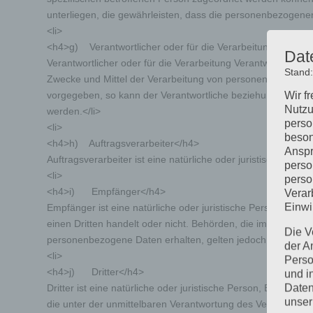
unterliegen, die gewährleisten, dass die personenbezogenen 
<li>
<h4>g) Verantwortlicher oder für die Verarbeitung Verantw
Dat
Verantwortlicher oder für die Verarbeitung Verantwortlicher 
Stand
Zwecke und Mittel der Verarbeitung von personenbezogenen 
Wir f
vorgegeben, so kann der Verantwortliche beziehungsweise 
Nutzu
werden.</li>
perso
<li>
beson
<h4>h) Auftragsverarbeiter</h4>
Anspr
Auftragsverarbeiter ist eine natürliche oder juristische Per
perso
<li>
perso
<h4>i) Empfänger</h4>
Verar
Einwi
Empfänger ist eine natürliche oder juristische Person, Beh
einen Dritten handelt oder nicht. Behörden, die im Rahme
Die V
personenbezogene Daten erhalten, gelten jedoch nicht als 
der A
<li>
Perso
<h4>j) Dritter</h4>
und i
Daten
Dritter ist eine natürliche oder juristische Person, Behörd
unser
die unter der unmittelbaren Verantwortung des Verantwortli