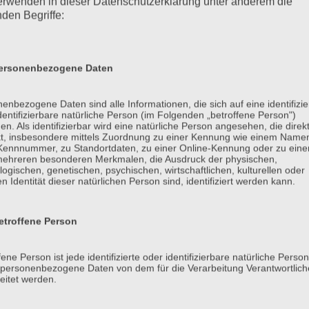
erwenden in dieser Datenschutzerklärung unter anderem die
nden Begriffe:
rsonenbezogene Daten
, LocalStorage und SessionStorage. Dies dient dazu, unser Angebot nut
her ihr Browser Daten auf Ihrem Computer oder mobilen Gerät abspeiche
espeichert werden. Sie können die Verwendung von Cookies, LocalSto
enbezogene Daten sind alle Informationen, die sich auf eine identifizie
dentifizierbare natürliche Person (im Folgenden „betroffene Person")
en. Als identifizierbar wird eine natürliche Person angesehen, die direk
kt, insbesondere mittels Zuordnung zu einer Kennung wie einem Name
ele Cookies enthalten eine sogenannte Cookie-ID. Eine Cookie-ID ist 
 Kennnummer, zu Standortdaten, zu einer Online-Kennung oder zu ein
mehreren besonderen Merkmalen, die Ausdruck der physischen,
 konkreten Internetbrowser zugeordnet werden können, in dem das Coo
logischen, genetischen, psychischen, wirtschaftlichen, kulturellen oder
betroffenen Person von anderen Internetbrowsern, die andere Cookies e
en Identität dieser natürlichen Person sind, identifiziert werden kann.
fiziert werden.
netseite nutzerfreundlichere Services bereitstellen, die ohne die Coo
troffene Person
e auf unserer Internetseite im Sinne des Benutzers optimiert werden. 
fene Person ist jede identifizierte oder identifizierbare natürliche Person
erkennung ist es, den Nutzern die Verwendung unserer Internetseite zu
personenbezogene Daten von dem für die Verarbeitung Verantwortlic
such der Internetseite erneut seine Zugangsdaten eingeben, weil die
eitet werden.
res Beispiel ist das Cookie eines Warenkorbes im Online-Shop. Der On