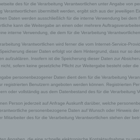
ernetseite des für die Verarbeitung Verantwortlichen unter Angabe von
en, insbesondere, um Aspekte bezüglich Arbeitsleistung, wirtschaftlich
Gesundheit, persönlicher Vorlieben, Interessen, Zuverlässigkeit, Verhal
Verantwortlichen übermittelt werden, ergibt sich aus der jeweiligen E
haltsort oder Ortswechsel dieser natürlichen Person zu analysieren od
n Daten werden ausschließlich für die interne Verwendung bei dem fü
rzusagen.
tliche kann die Weitergabe an einen oder mehrere Auftragsverarbeiter,
ine interne Verwendung, die dem für die Verarbeitung Verantwortlichen 
seudonymisierung
Verarbeitung Verantwortlichen wird ferner die vom Internet-Service-Pro
 Speicherung dieser Daten erfolgt vor dem Hintergrund, dass nur so d
nymisierung ist die Verarbeitung personenbezogener Daten in einer 
n aufzuklären. Insofern ist die Speicherung dieser Daten zur Absicheru
elche die personenbezogenen Daten ohne Hinzuziehung zusätzlicher
ationen nicht mehr einer spezifischen betroffenen Person zugeordnet
 nicht, sofern keine gesetzliche Pflicht zur Weitergabe besteht oder die
, sofern diese zusätzlichen Informationen gesondert aufbewahrt werd
schen und organisatorischen Maßnahmen unterliegen, die gewährleist
r Angabe personenbezogener Daten dient dem für die Verarbeitung Veran
ie personenbezogenen Daten nicht einer identifizierten oder identifizie
lichen Person zugewiesen werden.
 registrierten Benutzern angeboten werden können. Registrierten Person
 oder vollständig aus dem Datenbestand des für die Verarbeitung Ve
rantwortlicher oder für die Verarbeitung Verantwortlicher
offenen Person jederzeit auf Anfrage Auskunft darüber, welche persone
ng Verantwortliche personenbezogene Daten auf Wunsch oder Hinweis der
 Mitarbeiter des für die Verarbeitung Verantwortlichen stehen der b
wortlicher oder für die Verarbeitung Verantwortlicher ist die natürliche 
ische Person, Behörde, Einrichtung oder andere Stelle, die allein oder
sam mit anderen über die Zwecke und Mittel der Verarbeitung von
enbezogenen Daten entscheidet. Sind die Zwecke und Mittel dieser
eitung durch das Unionsrecht oder das Recht der Mitgliedstaaten
hriften Angaben, die eine schnelle elektronische Kontaktaufnahme zu 