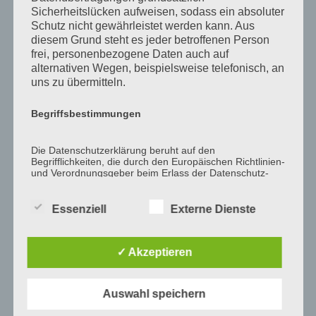
Sicherheitslücken aufweisen, sodass ein absoluter
Schutz nicht gewährleistet werden kann. Aus
diesem Grund steht es jeder betroffenen Person
frei, personenbezogene Daten auch auf
alternativen Wegen, beispielsweise telefonisch, an
uns zu übermitteln.
Kontakt
Begriffsbestimmungen
+492162 102 589 0

Die Datenschutzerklärung beruht auf den
Begrifflichkeiten, die durch den Europäischen Richtlinien-
mail@avantismed.de

und Verordnungsgeber beim Erlass der Datenschutz-
Grundverordnung (DS-GVO) verwendet wurden. Unsere
Datenschutzerklärung soll sowohl für die Öffentlichkeit
Kampweg 40 D, 41751 Viersen
als auch für unsere Kunden und Geschäftspartner

Essenziell
Externe Dienste
einfach lesbar und verständlich sein. Um dies zu
gewährleisten, möchten wir vorab die verwendeten
Begrifflichkeiten erläutern.
schreiben Sie uns an
✓ Akzeptieren
Wir verwenden in dieser Datenschutzerklärung
unter anderem die folgenden Begriffe:
Auswahl speichern