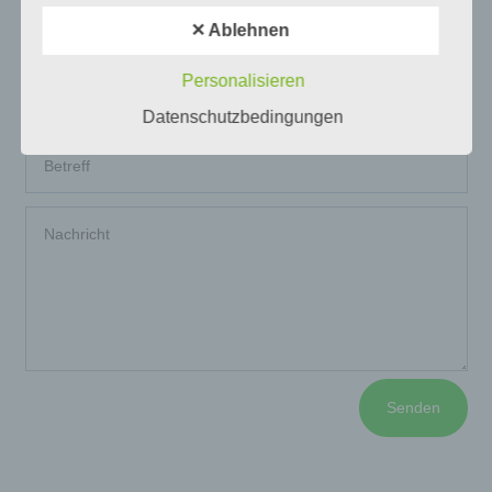
a) personenbezogene Daten
✕ Ablehnen
Personalisieren
Personenbezogene Daten sind alle Informationen, die
sich auf eine identifizierte oder identifizierbare natürliche
Datenschutzbedingungen
Person (im Folgenden „betroffene Person") beziehen.
Als identifizierbar wird eine natürliche Person
angesehen, die direkt oder indirekt, insbesondere mittels
Zuordnung zu einer Kennung wie einem Namen, zu
einer Kennnummer, zu Standortdaten, zu einer Online-
Kennung oder zu einem oder mehreren besonderen
Merkmalen, die Ausdruck der physischen,
physiologischen, genetischen, psychischen,
wirtschaftlichen, kulturellen oder sozialen Identität dieser
natürlichen Person sind, identifiziert werden kann.
b) betroffene Person
Betroffene Person ist jede identifizierte oder
Senden
identifizierbare natürliche Person, deren
personenbezogene Daten von dem für die Verarbeitung
Verantwortlichen verarbeitet werden.