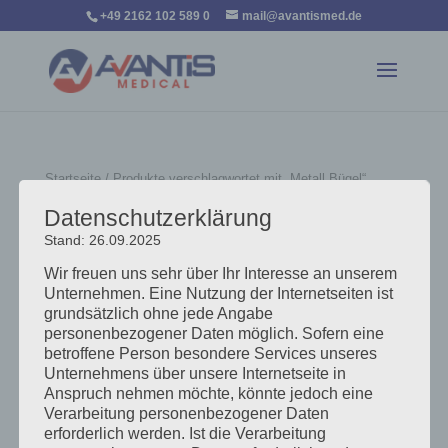
+49 2162 102 589 0
mail@avantismed.de
Startseite
/ Produkte verschlagwortet mit „Metall Bügel“
Metall Bügel
Datenschutzerklärung
Stand: 26.09.2025
Einzelnes Ergebnis wird angezeigt
Wir freuen uns sehr über Ihr Interesse an unserem
Unternehmen. Eine Nutzung der Internetseiten ist
grundsätzlich ohne jede Angabe
personenbezogener Daten möglich. Sofern eine
betroffene Person besondere Services unseres
Unternehmens über unsere Internetseite in
Anspruch nehmen möchte, könnte jedoch eine
Verarbeitung personenbezogener Daten
erforderlich werden. Ist die Verarbeitung