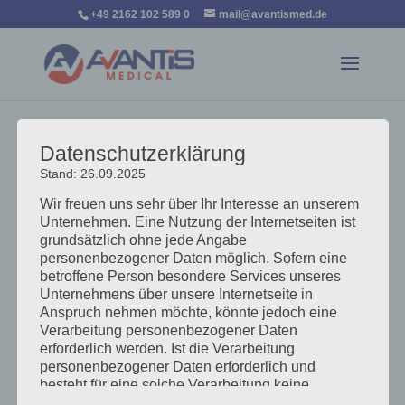
+49 2162 102 589 0
mail@avantismed.de
Datenschutzerklärung
Stand: 26.09.2025
Wir freuen uns sehr über Ihr Interesse an unserem
Unternehmen. Eine Nutzung der Internetseiten ist
grundsätzlich ohne jede Angabe
personenbezogener Daten möglich. Sofern eine
betroffene Person besondere Services unseres
Unternehmens über unsere Internetseite in
Anspruch nehmen möchte, könnte jedoch eine
Verarbeitung personenbezogener Daten
Schutzbekleidung
erforderlich werden. Ist die Verarbeitung
von
admin
|
Nov 17, 2020
personenbezogener Daten erforderlich und
besteht für eine solche Verarbeitung keine
Schutzbekleidung Aenean lacinia bibendum nulla sed
gesetzliche Grundlage, holen wir generell eine