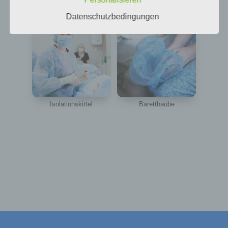
Datenschutzbedingungen
Personenbezogene Daten sind alle Informationen, die
sich auf eine identifizierte oder identifizierbare natürliche
Person (im Folgenden „betroffene Person") beziehen.
Als identifizierbar wird eine natürliche Person
angesehen, die direkt oder indirekt, insbesondere mittels
Zuordnung zu einer Kennung wie einem Namen, zu
einer Kennnummer, zu Standortdaten, zu einer Online-
Kennung oder zu einem oder mehreren besonderen
Merkmalen, die Ausdruck der physischen,
physiologischen, genetischen, psychischen,
wirtschaftlichen, kulturellen oder sozialen Identität dieser
Isolationskittel
Baretthaube
natürlichen Person sind, identifiziert werden kann.
b) betroffene Person
Betroffene Person ist jede identifizierte oder
identifizierbare natürliche Person, deren
personenbezogene Daten von dem für die Verarbeitung
Verantwortlichen verarbeitet werden.
c) Verarbeitung