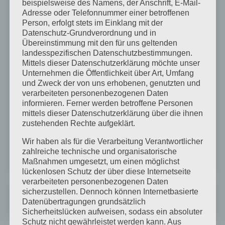
beispielsweise des Namens, der Anschrift, E-Mail-
aspect of this content in the module Design settings and
Adresse oder Telefonnummer einer betroffenen
even apply custom CSS tothis text in the module
Person, erfolgt stets im Einklang mit der
Advanced settings.
Datenschutz-Grundverordnung und in
Übereinstimmung mit den für uns geltenden
landesspezifischen Datenschutzbestimmungen.
Mittels dieser Datenschutzerklärung möchte unser
Unternehmen die Öffentlichkeit über Art, Umfang
und Zweck der von uns erhobenen, genutzten und
verarbeiteten personenbezogenen Daten
informieren. Ferner werden betroffene Personen
mittels dieser Datenschutzerklärung über die ihnen
zustehenden Rechte aufgeklärt.
Wir haben als für die Verarbeitung Verantwortlicher
zahlreiche technische und organisatorische
Maßnahmen umgesetzt, um einen möglichst
lückenlosen Schutz der über diese Internetseite
verarbeiteten personenbezogenen Daten
sicherzustellen. Dennoch können Internetbasierte
Datenübertragungen grundsätzlich
Nicht medizinische Masken und
Sicherheitslücken aufweisen, sodass ein absoluter
medizinische Masken
Schutz nicht gewährleistet werden kann. Aus