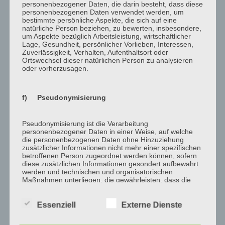
personenbezogener Daten, die darin besteht, dass diese
personenbezogenen Daten verwendet werden, um
Learn More
bestimmte persönliche Aspekte, die sich auf eine
natürliche Person beziehen, zu bewerten, insbesondere,
um Aspekte bezüglich Arbeitsleistung, wirtschaftlicher
Lage, Gesundheit, persönlicher Vorlieben, Interessen,
Zuverlässigkeit, Verhalten, Aufenthaltsort oder
Ortswechsel dieser natürlichen Person zu analysieren
Cardiology
oder vorherzusagen.
Sed porttitor lectus nibh. Nulla porttitor accumsan tincidunt.
f) Pseudonymisierung
Vestibulum ante ipsum primis
Pseudonymisierung ist die Verarbeitung
Learn More
personenbezogener Daten in einer Weise, auf welche
die personenbezogenen Daten ohne Hinzuziehung
zusätzlicher Informationen nicht mehr einer spezifischen
betroffenen Person zugeordnet werden können, sofern
diese zusätzlichen Informationen gesondert aufbewahrt
werden und technischen und organisatorischen
Overnight Care
Maßnahmen unterliegen, die gewährleisten, dass die
personenbezogenen Daten nicht einer identifizierten
Sed porttitor lectus nibh. Nulla porttitor accumsan tincidunt.
oder identifizierbaren natürlichen Person zugewiesen
werden.
Essenziell
Externe Dienste
Vestibulum ante ipsum primis