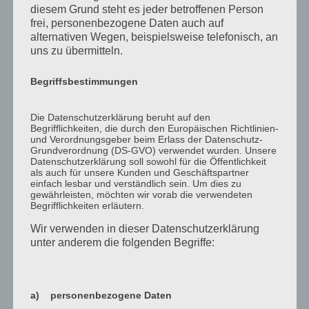
diesem Grund steht es jeder betroffenen Person
frei, personenbezogene Daten auch auf
alternativen Wegen, beispielsweise telefonisch, an
uns zu übermitteln.
SafePro Face Mask
Gibt es in verschiedenen Varianten. Metall oder
Begriffsbestimmungen
Kuststoff Bügel
Die Datenschutzerklärung beruht auf den
KONTAKTIEREN SIE UNS
Begrifflichkeiten, die durch den Europäischen Richtlinien-
und Verordnungsgeber beim Erlass der Datenschutz-
Grundverordnung (DS-GVO) verwendet wurden. Unsere
Datenschutzerklärung soll sowohl für die Öffentlichkeit
als auch für unsere Kunden und Geschäftspartner
einfach lesbar und verständlich sein. Um dies zu
gewährleisten, möchten wir vorab die verwendeten
Begrifflichkeiten erläutern.
Wir verwenden in dieser Datenschutzerklärung
unter anderem die folgenden Begriffe:
WEITERE PRODUKTE
a) personenbezogene Daten