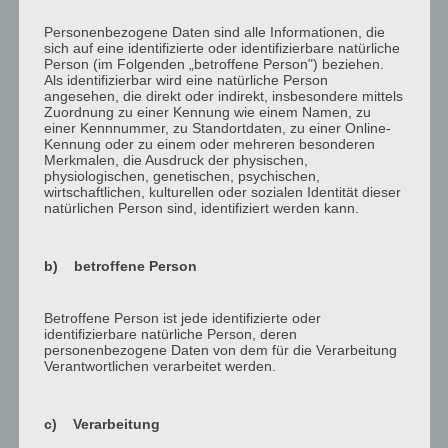
Alle
Inkontinenz
Personenbezogene Daten sind alle Informationen, die
Medizinische
Schutzbekleidung
sich auf eine identifizierte oder identifizierbare natürliche
Instrumente
Person (im Folgenden „betroffene Person") beziehen.
Als identifizierbar wird eine natürliche Person
Wound Care
angesehen, die direkt oder indirekt, insbesondere mittels
Zuordnung zu einer Kennung wie einem Namen, zu
einer Kennnummer, zu Standortdaten, zu einer Online-
Kennung oder zu einem oder mehreren besonderen
Merkmalen, die Ausdruck der physischen,
Medizinische Instrumente
physiologischen, genetischen, psychischen,
Wound Care
wirtschaftlichen, kulturellen oder sozialen Identität dieser
natürlichen Person sind, identifiziert werden kann.
Inkontinenzprodukte
b) betroffene Person
Betroffene Person ist jede identifizierte oder
identifizierbare natürliche Person, deren
personenbezogene Daten von dem für die Verarbeitung
Verantwortlichen verarbeitet werden.
c) Verarbeitung
Schutzbekleidung