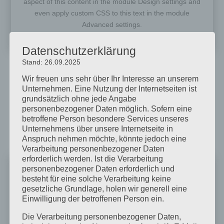
aspect of this content in the module Design settings and
even apply custom CSS to this text in the module
Advanced settings.
Datenschutzerklärung
Stand: 26.09.2025
Wir freuen uns sehr über Ihr Interesse an unserem
Unternehmen. Eine Nutzung der Internetseiten ist
grundsätzlich ohne jede Angabe
personenbezogener Daten möglich. Sofern eine
betroffene Person besondere Services unseres
Unternehmens über unsere Internetseite in
Anspruch nehmen möchte, könnte jedoch eine
Verarbeitung personenbezogener Daten
erforderlich werden. Ist die Verarbeitung
personenbezogener Daten erforderlich und
besteht für eine solche Verarbeitung keine
MNS Masken
gesetzliche Grundlage, holen wir generell eine
Einwilligung der betroffenen Person ein.
Your content goes here. Edit or remove this text inline or
in the module Content settings. You can also style every
Die Verarbeitung personenbezogener Daten,